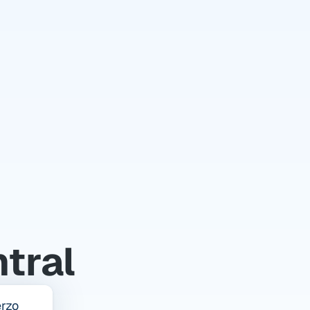
to 
ntral
erzo