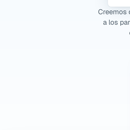
Creemos q
a los pa