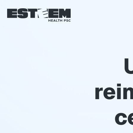
rei
c