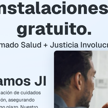
nstalaciones,
gratuito.
imado Salud + Justicia Involuc
amos JI
ación de cuidados 
ión, asegurando 
go plazo. Nuestro 