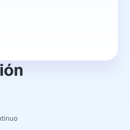
ión 
d
tinuo 