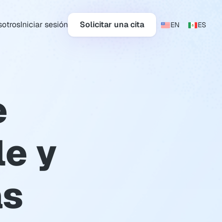
sotros
Iniciar sesión
Solicitar una cita
EN
ES
 
e y 
s 