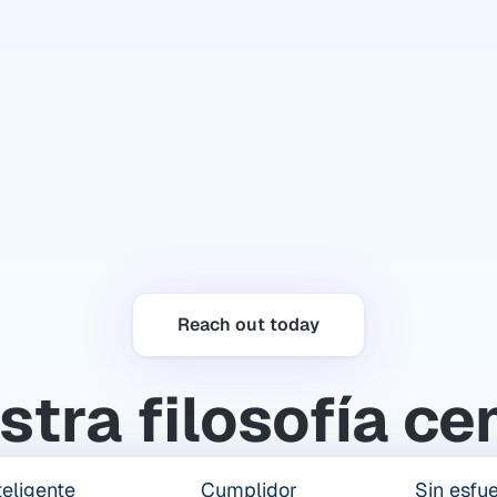
Estabilización post-lanzamiento
Apoyo continuo enfocado en vivienda, salud, empleo e 
independencia.
Seguimiento y Reporte Continuo
Datos transparentes, resultados medibles y verificación de 
cumplimiento para cada participante.
Reach out today
sea que gestionemos el ciclo completo o un componente, nuestro 
ceso garantiza 
continuidad, cumplimiento y claridad
 — todo sin cos
tra filosofía ce
a la instalación.
teligente
Cumplidor
Sin esfu