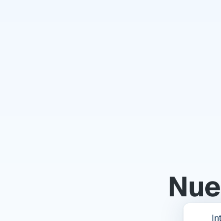
3
4
Ya 
pro
Nues
par
In